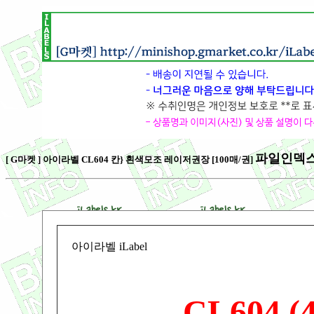
파일인덱스 
[ G마켓 ] 아이라벨 CL604 칸} 흰색모조 레이저권장 [100매/권]
아이라벨 iLabel
CL604 